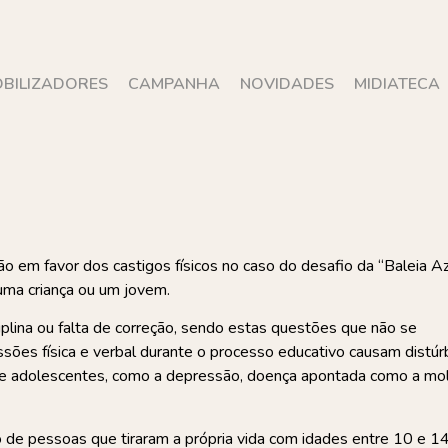
BILIZADORES
CAMPANHA
NOVIDADES
MIDIATECA
m favor dos castigos físicos no caso do desafio da “Baleia Azu
 uma criança ou um jovem.
ciplina ou falta de correção, sendo estas questões que não se
ões física e verbal durante o processo educativo causam distúr
e adolescentes, como a depressão, doença apontada como a mo
de pessoas que tiraram a própria vida com idades entre 10 e 1