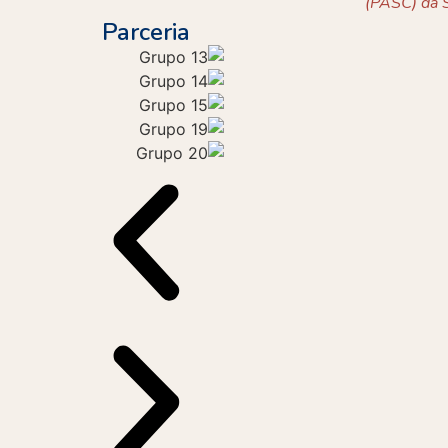
(PASC) da S
Parceria