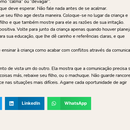
omo “calma” ou “devagar”.
que deve esperar. Não fale nada antes de se acalmar.
 seu filho age desta maneira. Coloque-se no lugar da criança e
ilho e que também mostre para ele as razões de sua irritação.
 positiva. Volte para junto da criança apenas quando houver plane
a sua educação, que lhe dê carinho e referências claras, e que
ensinar à criança como acabar com conflitos através da comunic
onto de vista um do outro. Ela mostra que a comunicação precisa 
coisas más, rebaixe seu filho, ou o machuque. Não guarde rancore
 nas situações mais difíceis. Agarre cada oportunidade de agir
LinkedIn
WhatsApp