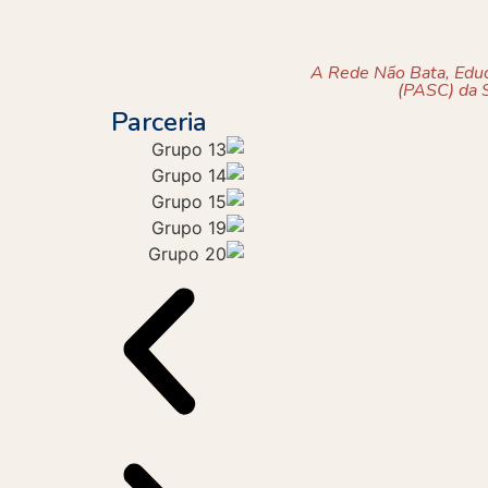
A Rede Não Bata, Eduq
(PASC) da S
Parceria