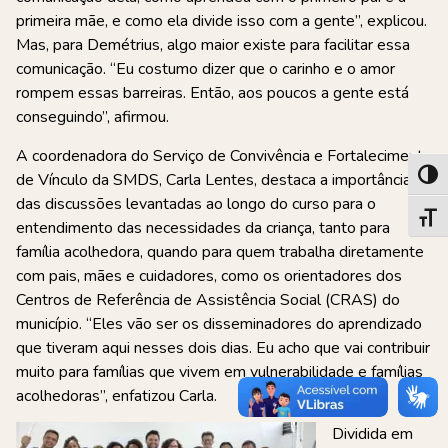
primeira mãe, e como ela divide isso com a gente”, explicou.
Mas, para Demétrius, algo maior existe para facilitar essa
comunicação. “Eu costumo dizer que o carinho e o amor
rompem essas barreiras. Então, aos poucos a gente está
conseguindo”, afirmou.
A coordenadora do Serviço de Convivência e Fortalecimento
de Vínculo da SMDS, Carla Lentes, destaca a importância
Alter
das discussões levantadas ao longo do curso para o
Alter
entendimento das necessidades da criança, tanto para
família acolhedora, quando para quem trabalha diretamente
com pais, mães e cuidadores, como os orientadores dos
Centros de Referência de Assistência Social (CRAS) do
município. “Eles vão ser os disseminadores do aprendizado
que tiveram aqui nesses dois dias. Eu acho que vai contribuir
muito para famílias que vivem em vulnerabilidade e famílias
acolhedoras”, enfatizou Carla.
Dividida em