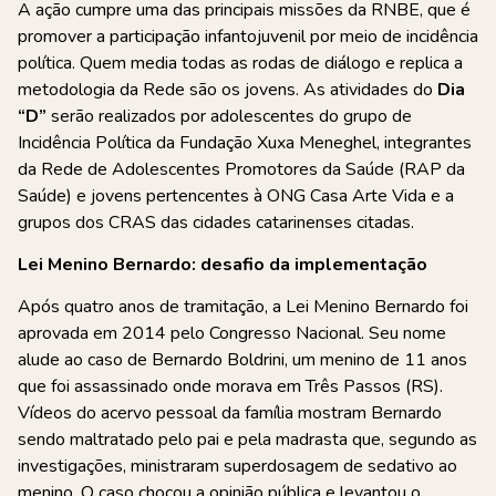
A ação cumpre uma das principais missões da RNBE, que é
promover a participação infantojuvenil por meio de incidência
política. Quem media todas as rodas de diálogo e replica a
metodologia da Rede são os jovens. As atividades do
Dia
“D”
serão realizados por adolescentes do grupo de
Incidência Política da Fundação Xuxa Meneghel, integrantes
da Rede de Adolescentes Promotores da Saúde (RAP da
Saúde) e jovens pertencentes à ONG Casa Arte Vida e a
grupos dos CRAS das cidades catarinenses citadas.
Lei Menino Bernardo: desafio da implementação
Após quatro anos de tramitação, a Lei Menino Bernardo foi
aprovada em 2014 pelo Congresso Nacional. Seu nome
alude ao caso de Bernardo Boldrini, um menino de 11 anos
que foi assassinado onde morava em Três Passos (RS).
Vídeos do acervo pessoal da família mostram Bernardo
sendo maltratado pelo pai e pela madrasta que, segundo as
investigações, ministraram superdosagem de sedativo ao
menino. O caso chocou a opinião pública e levantou o