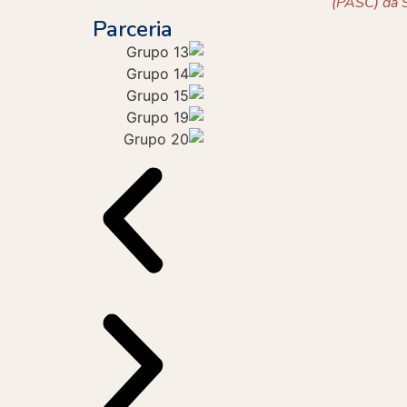
(PASC) da S
Parceria