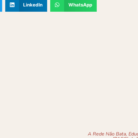
LinkedIn
WhatsApp
A Rede Não Bata, Eduq