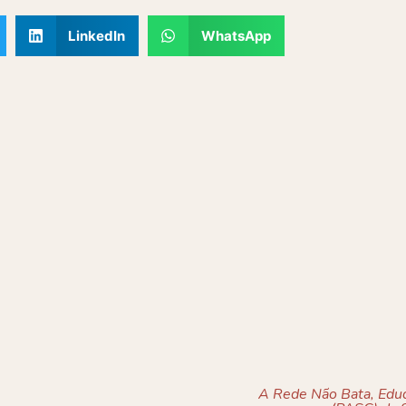
LinkedIn
WhatsApp
A Rede Não Bata, Eduq