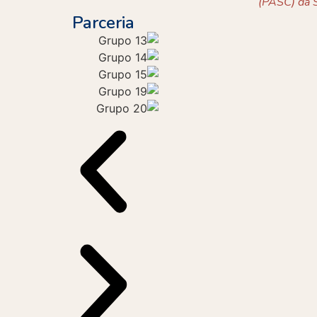
(PASC) da S
Parceria