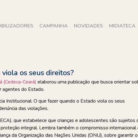
BILIZADORES
CAMPANHA
NOVIDADES
MIDIATECA
viola os seus direitos?
á (Cedeca-Ceará)
elaborou uma publicação que busca orientar so
or agentes do Estado.
ia Institucional: O que fazer quando o Estado viola os seus
denúncia das violações.
ECA), que estabelece que crianças e adolescentes são sujeitos 
l à proteção integral. Lembra também o compromisso internacional
riança da Organização das Nações Unidas (ONU), sobre garantir o