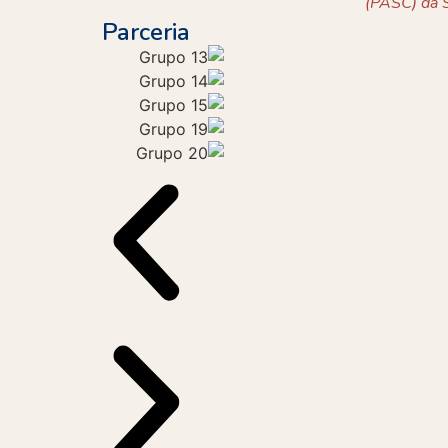
(PASC) da S
Parceria