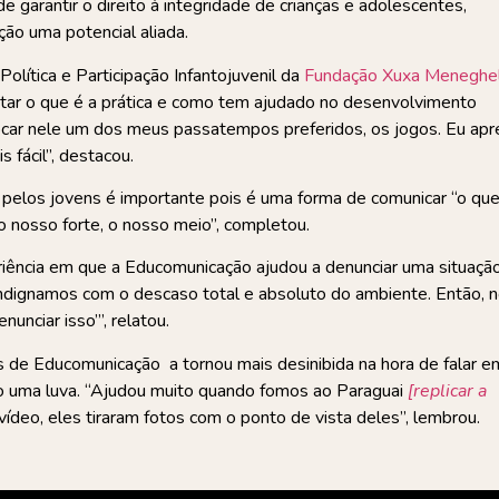
arantir o direito à integridade de crianças e adolescentes,
ção uma potencial aliada.
olítica e Participação Infantojuvenil da
Fundação Xuxa Meneghe
ontar o que é a prática e como tem ajudado no desenvolvimento
olocar nele um dos meus passatempos preferidos, os jogos. Eu apr
 fácil”, destacou.
o pelos jovens é importante pois é uma forma de comunicar “o qu
 o nosso forte, o nosso meio”, completou.
riência em que a Educomunicação ajudou a denunciar uma situaçã
dignamos com o descaso total e absoluto do ambiente. Então, 
nciar isso’”, relatou.
des de Educomunicação a tornou mais desinibida na hora de falar e
omo uma luva. “Ajudou muito quando fomos ao Paraguai
[replicar a
deo, eles tiraram fotos com o ponto de vista deles”, lembrou.