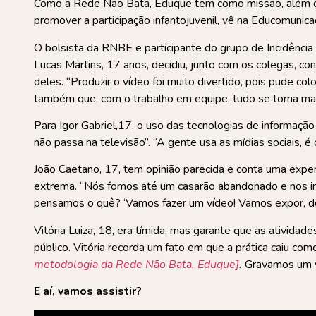
Como a Rede Não Bata, Eduque tem como missão, além de g
promover a participação infantojuvenil, vê na Educomunica
O bolsista da RNBE e participante do grupo de Incidência P
Lucas Martins, 17 anos, decidiu, junto com os colegas, c
deles. “Produzir o vídeo foi muito divertido, pois pude c
também que, com o trabalho em equipe, tudo se torna mais
Para Igor Gabriel,17, o uso das tecnologias de informaçã
não passa na televisão”. “A gente usa as mídias sociais, é
João Caetano, 17, tem opinião parecida e conta uma expe
extrema. “Nós fomos até um casarão abandonado e nos in
pensamos o quê? ‘Vamos fazer um vídeo! Vamos expor, denu
Vitória Luiza, 18, era tímida, mas garante que as ativida
público. Vitória recorda um fato em que a prática caiu c
metodologia da Rede Não Bata, Eduque]
.
Gravamos um ví
E aí, vamos assistir?