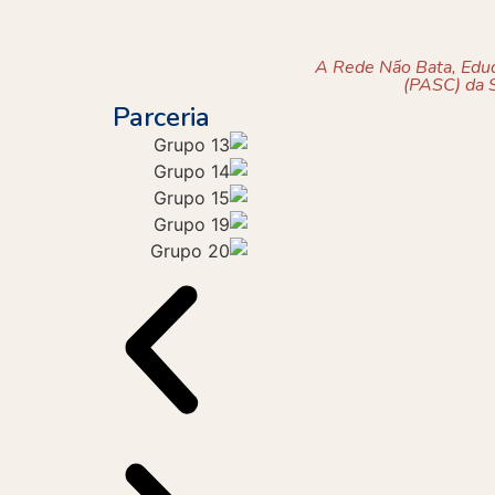
A Rede Não Bata, Eduq
(PASC) da S
Parceria