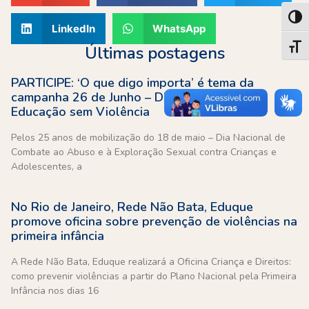
Alter
LinkedIn
WhatsApp
Alter
Últimas postagens
PARTICIPE: ‘O que digo importa’ é tema da
campanha 26 de Junho – Dia Nacional pela
Educação sem Violência
Pelos 25 anos de mobilização do 18 de maio – Dia Nacional de
Combate ao Abuso e à Exploração Sexual contra Crianças e
Adolescentes, a
No Rio de Janeiro, Rede Não Bata, Eduque
promove oficina sobre prevenção de violências na
primeira infância
A Rede Não Bata, Eduque realizará a Oficina Criança e Direitos:
como prevenir violências a partir do Plano Nacional pela Primeira
Infância nos dias 16